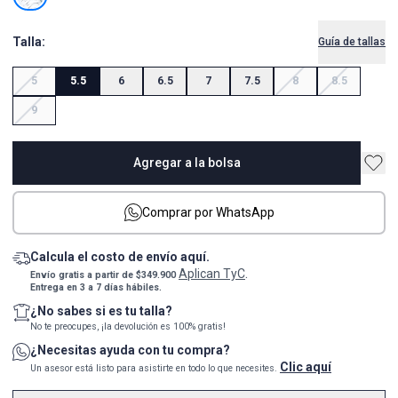
Talla:
Guía de tallas
5
5.5
6
6.5
7
7.5
8
8.5
9
Agregar a la bolsa
Comprar por WhatsApp
Calcula el costo de envío aquí.
Aplican TyC
Envío gratis a partir de $349.900
.
Entrega en 3 a 7 días hábiles.
¿No sabes si es tu talla?
No te preocupes, ¡la devolución es 100% gratis!
¿Necesitas ayuda con tu compra?
Clic aquí
Un asesor está listo para asistirte en todo lo que necesites.