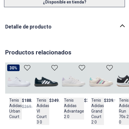
¿Disponible en tienda?
Detalle de producto
Descripción
Los tenis VL Court Mer son la combinación perfecta entre estilo y
versatilidad. Diseñados para integrarse a la perfección en tu estilo
Productos relacionados
de vida, también son toda una declaración de moda. Con un limpio
y clásico exterior de punta en forma de T, estos tenis ofrecen un
look atemporal que complementa tus outfits favoritos. La
30%
tradicional suela tipo cupsole de caucho aporta tracción y
comodidad fiables. Tanto si estás explorando la ciudad como si
disfrutas de un día informal, estos tenis adidas están diseñados
para mantenerte cómodo y elegante. Conviértelos en tu opción
preferida para el uso diario.
Tenis
Tenis
Tenis
Tenis
Tenis
$349.950
$339.950
$188.950
$349.950
Adidas
Adidas
Adid
Adidas
Adidas
$269.950
País de origen:
Advantage
Grand
Run
Urban
Vl
VIETNAM
2 0
Court
70s 2
Court
Court
Importador:
2 0
0
3 0
ADIDAS COLOMBIA LTDA