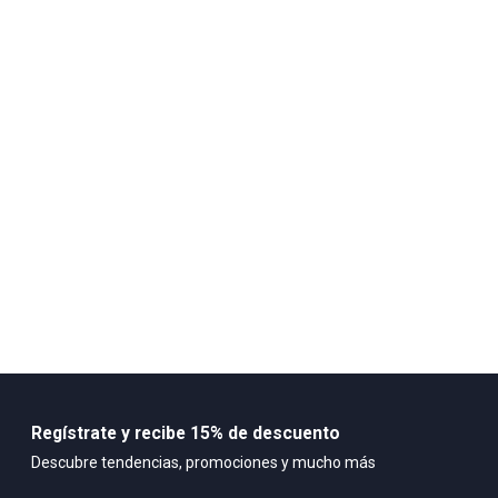
Cuidado y Lavado
No usar secadora No lavar en seco No planchar No lavar Limpiar la
prenda solo con un trapo húmedo
Composición:
Exterior de piel sintética Plantilla textil Suela de caucho
Regístrate y recibe 15% de descuento
Descubre tendencias, promociones y mucho más