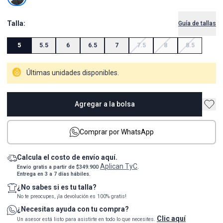
Talla:
Guía de tallas
5
5.5
6
6.5
7
7.5
8
8.5
Últimas unidades disponibles.
Agregar a la bolsa
Comprar por WhatsApp
Calcula el costo de envío aquí.
Aplican TyC
Envío gratis a partir de $349.900
.
Entrega en 3 a 7 días hábiles.
¿No sabes si es tu talla?
No te preocupes, ¡la devolución es 100% gratis!
¿Necesitas ayuda con tu compra?
Clic aquí
Un asesor está listo para asistirte en todo lo que necesites.