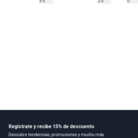
2 0
0
3 0
Importador:
ADIDAS COLOMBIA LTDA
Cuidado y Lavado
No usar secadora No lavar en seco No planchar No lavar Limpiar la
prenda solo con un trapo húmedo
Composición:
Corte clásico Cordones Exterior de cuero sintético Forro interno de
tela Suela de caucho cosida elevada Diseño de puntera con relieve
Regístrate y recibe 15% de descuento
Descubre tendencias, promociones y mucho más