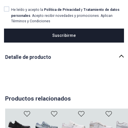
He leído y acepto la
Política de Privacidad
y
Tratamiento de datos
personales
. Acepto recibir novedades y promociones. Aplican
Términos y Condiciones
Suscribirme
Detalle de producto
Descripción
Los tenis Cloudvista 2 de On Running combinan protección técnica,
confort avanzado y versatilidad para runners y aventureros que no
se detienen ante la lluvia o el barro. Diseñados para trail running y
actividades al aire libre, estos tenis ofrecen una experiencia
dinámica y segura en terrenos mixtos, incluso en condiciones
Productos relacionados
húmedas.
País de origen:
VIETNAM
Importador: