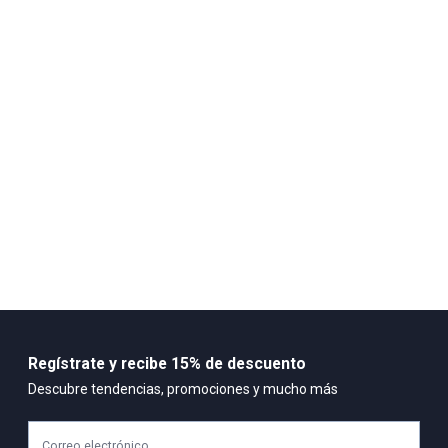
Transpirables, ligeras y versátiles para llevar todo el día
Speedboard® diseñado para soporte y rendimiento las 24 h
Atrevido diseño y logotipo más grande Malla técnica de una capa
para una mejor ventilación Los cordones planos garantizan una
sensaci
Regístrate y recibe 15% de descuento
Descubre tendencias, promociones y mucho más
Correo electrónico