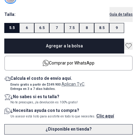
Talla:
Guía de tallas
5.5
6
6.5
7
7.5
8
8.5
9
Agregar a la bolsa
Comprar por WhatsApp
Calcula el costo de envío aquí.
Aplican TyC
Envío gratis a partir de $349.900
.
Entrega en 3 a 7 días hábiles.
¿No sabes si es tu talla?
No te preocupes, ¡la devolución es 100% gratis!
¿Necesitas ayuda con tu compra?
Clic aquí
Un asesor está listo para asistirte en todo lo que necesites.
¿Disponible en tienda?