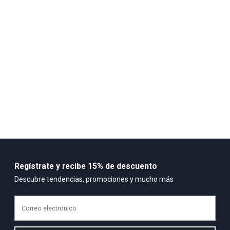
relojes provistos con calendario no se les debe ajustar la fecha
cuando esté entre las 9 y las 12, Tener el reloj alejad
Composición:
Caja Diámetro de la caja (mm) 38 Material de la caja Stainless
Steel Grosor de la caja (mm) 10
Regístrate y recibe 15% de descuento
Descubre tendencias, promociones y mucho más
Correo electrónico