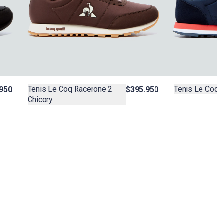
Tenis Le Coq Racerone 2
Tenis Le Coq
950
$395.950
Chicory