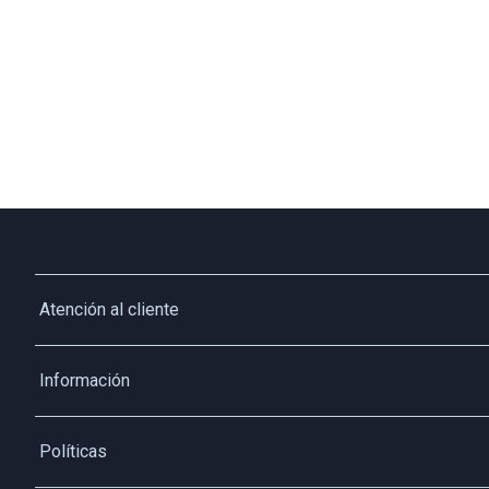
Atención al cliente
Whatsapp
Información
3213927795
Solicita tu cupo QUAC
Servicio al cliente
Políticas
Línea Nacional: 01 8000 423550 - Opción 2
Paga tu cuota QUAC