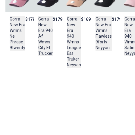
atuendos streetwear con un toque chic y minimalista.
País de origen:
Gorra
Gorra
Gorra
Gorra
Gorra
$179.950
$179.950
$179.950
$169.950
CHINA
New Era
New Era
New
New
New
Wmns
Wmns
Era
Era 940
Era
Importador:
Ne
Flawless
940
Af
940
DYNAMO DISTRIBUTION S A S
Phrase
9forty
Wmn
Wmns
Wmns
9twenty
Neyyan
Satin
City Ef
League
Cuidado y Lavado
Neyy
Trucker
Ess
-No refregar fuertemente, -lavar con jabon neutro, -no exponer
Truker
tanto tiempo al sol en el secado
Neyyan
Composición:
100%POLIUTERANO