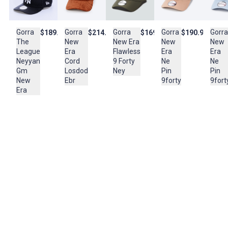
(suede), aportando una apariencia premium y sumamente suave
al tacto.
Gorra
Gorra
Gorra
Gorra
Gorra
$169.950
$189.990
$214.990
$190.950
País de origen:
New Era
The
New
New
New
CHINA
Flawless
League
Era
Era
Era
9 Forty
Neyyan
Cord
Ne
Ne
Importador:
Ney
Gm
Losdod
Pin
Pin
DYNAMO DISTRIBUTION S A S
New
Ebr
9forty
9fort
Era
Cuidado y Lavado
-No refregar fuertemente, -lavar con jabon neutro, -no exponer
tanto tiempo al sol en el secado
Composición:
100% ALGODON