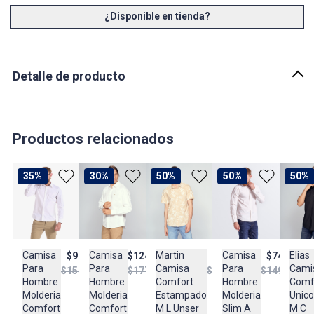
¿Disponible en tienda?
Detalle de producto
Descripción
CAMISA PARA HOMBRE UNICOLOR MOLDERIA SLIM, MANGA
LARGA CON PUÑO, CUELLO SPORT CON TIRILLA Y BORDADO
Productos relacionados
País de origen:
COLOMBIA
35%
30%
50%
50%
50%
Importador:
BAGUER
Cuidado y Lavado
GENERAL LAVAR EN MAQUINA, NO USAR BLANQUEADORES,
Camisa
Martin
Elias
Camisa
Camisa
$124.950
$88.950
$99.950
$74.950
PLANCHAR EN TEMPERATURA TIBIA, LAVAR Y SECAR CON
Para
Camisa
Cami
Para
Para
$177.900
$177.900
$154.950
$149.950
COLORES SIMILARES
Hombre
Comfort
Comf
Hombre
Hombre
Molderia
Estampado
Unico
Molderia
Molderia
Composición:
Comfort
M L Unser
M C
Comfort
Slim A