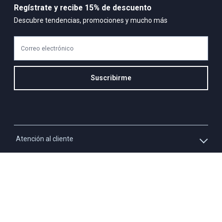
Regístrate y recibe 15% de descuento
Descubre tendencias, promociones y mucho más
Correo electrónico
Suscribirme
Atención al cliente
Whatsapp
Información
3213927795
Solicita tu cupo QUAC
Servicio al cliente
Políticas
Línea Nacional: 01 8000 423550 - Opción 2
Paga tu cuota QUAC
Línea móvil: 3009219501 - Opción 2
Tratamiento de datos