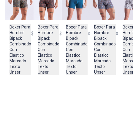
GENERAL LAVAR EN MAQUINA, NO USAR BLANQUEADORES,
PLANCHAR EN TEMPERATURA TIBIA, LAVAR Y SECAR CON
COLORES SIMILARES
Boxer Para
Boxer Para
Boxer Para
Boxer Para
Boxer
$88.950
$88.950
$63.950
$88.95
Composición:
Hombre
Hombre
Hombre
Hombre
Homb
$126.950
$126.950
$126.950
$126.95
93% POLIAMIDA -
Bipack
Bipack
Bipack
Bipack
Bipac
7% ELASTANO
Combinado
Combinado
Combinado
Combinado
Comb
Con
Con
Con
Con
Con
Elastico
Elastico
Elastico
Elastico
Elast
Marcado
Marcado
Marcado
Marcado
Marc
Texto
Texto
Texto
Texto
Text
Unser
Unser
Unser
Unser
Unse