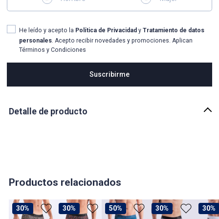
He leído y acepto la
Política de Privacidad
y
Tratamiento de datos
personales
. Acepto recibir novedades y promociones. Aplican
Términos y Condiciones
Suscribirme
Detalle de producto
Descripción
WINDELL BOXER MEDIO UNICOLOR CON ELASTICO ESTAMPADO
AL TONO UNSER
País de origen:
COLOMBIA
Productos relacionados
Importador:
BAGUER S.A.S
30%
30%
50%
30%
30%
Cuidado y Lavado