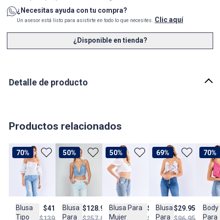
¿Necesitas ayuda con tu compra?
Clic aquí
Un asesor está listo para asistirte en todo lo que necesites.
¿Disponible en tienda?
Detalle de producto
Descripción
Blusa para mujer unicolor cuello halter drapeado, con strass en
forma de triangulo, descubierta y anudada en espalda.
Productos relacionados
País de origen:
CHINA
70%
50%
50%
69%
70%
Importador:
BAGUER SAS
Cuidado y Lavado
Lavar a mano por separado, no dejar en remojo, secar al aire libre a
Blusa
Blusa
Blusa Para
Blusa
Body
$128.950
$41.950
$124.475
$29.950
la sombra
Para
Tipo
Mujer
Para
Para
$257.950
$139.950
$248.950
$96.950