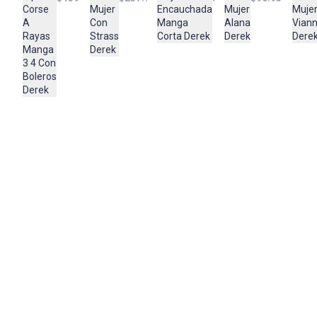
Mujer
Corse
Encauchada
Mujer
Muje
Composición:
Con
A
Manga
Alana
Vian
100% Poliéster Adorno
Strass
Rayas
Corta Derek
Derek
Dere
100% Red Metal Comun.
Derek
Manga
3 4 Con
Boleros
Derek