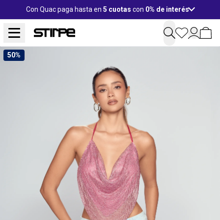
Con Quac paga hasta en
5 cuotas
con
0% de interés
50%