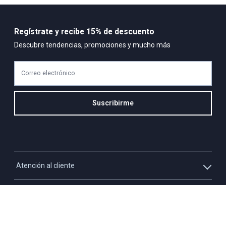
Regístrate y recibe 15% de descuento
Descubre tendencias, promociones y mucho más
Correo electrónico
Suscribirme
Atención al cliente
Whatsapp
Información
3213927795
Solicita tu cupo QUAC
Servicio al cliente
Políticas