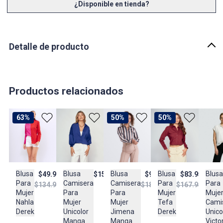
¿Disponible en tienda?
Detalle de producto
Descripción
Blusa camisera para mujer, unicolor, y silueta semi ajustada.
Diseño clásico que combina con todo tipo de prenda, de manga
Productos relacionados
larga, con botones y bajante oculto.
País de origen:
63%
50%
50%
COLOMBIA
Importador:
BAGUER
Cuidado y Lavado
Blusa
Blusa
Blusa
Blusa
Blusa
$157.900
$83.950
$49.950
$93.950
Lavar en maquina, no usar blanqueadores,lavar y secar con
Camisera
Para
Para
Para
Camisera
$167.950
$134.950
$186.950
colores similares y planchar a temperatura tibia
Para
Muje
Mujer
Mujer
Para
Mujer
Cami
Tefa
Nahla
Mujer
Composición:
Unicolor
Unico
Derek
Derek
Jimena
97% Poliéster
Manga
Victo
Manga