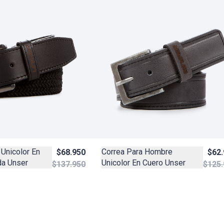
 Unicolor En
Correa Para Hombre
$68.950
$62
da Unser
Unicolor En Cuero Unser
$137.950
$125.