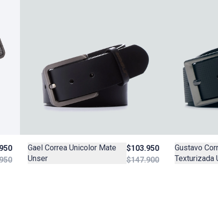
Gael Correa Unicolor Mate
Gustavo Corr
$103.950
.950
Unser
Texturizada 
$147.900
950