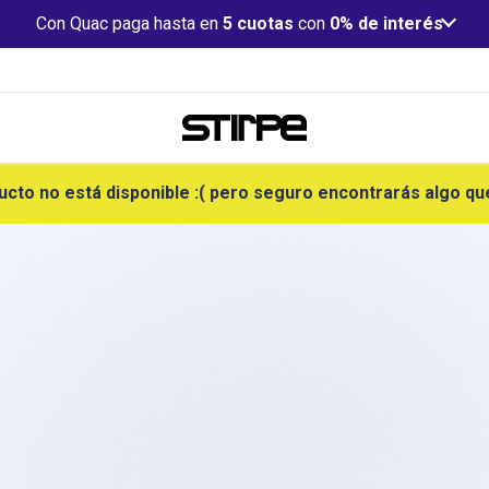
Con Quac paga hasta en
5 cuotas
con
0% de interés
ucto no está disponible :( pero seguro encontrarás algo qu