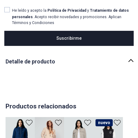
He leído y acepto la
Política de Privacidad
y
Tratamiento de datos
personales
. Acepto recibir novedades y promociones. Aplican
Términos y Condiciones
Suscribirme
Detalle de producto
Descripción
ABITI CHAQUETA FEMENINA GAS
País de origen:
COLOMBIA
Importador:
Productos relacionados
BAGUER SAS
Cuidado y Lavado
nuevo
Lavar a maquina max 30°c centrifugado corto No usar cloro
Plancha max 110°c No limpiar en seco No usar secadora