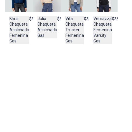
Composición:
*
Khris
Vita
Vernazza
Julia
$369.950
$317.900
$391.900
$387.900
Chaqueta
Chaqueta
Chaqueta
Chaqueta
Acolchada
Trucker
Femenina
Acolchada
Femenina
Femenina
Varsity
Gas
Gas
Gas
Gas