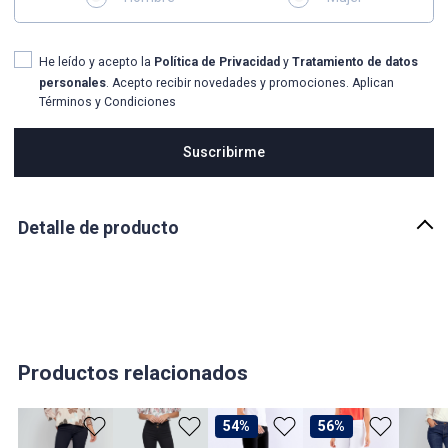
He leído y acepto la
Política de Privacidad
y
Tratamiento de datos
personales
. Acepto recibir novedades y promociones. Aplican
Términos y Condiciones
Suscribirme
Detalle de producto
Descripción
Jean para mujer rito alto bota flare, con cortes en costados,
bolsillos traseros y proceso oscuro derek
País de origen:
COLOMBIA
Productos relacionados
Importador:
BAGUER
54%
56%
Cuidado y Lavado