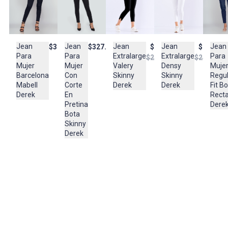
LAVAR EN MAQUINA, NO USAR BLANQUEADORES, PLANCHAR A
TEMPERATURA TIBIA, LAVAR Y SECAR CON COLORES SIMILARES
Composición:
Jean
Jean
Jean
Jean
Jean
$327.900
$327.900
$99.950
$99.950
70% Algodón-
Para
Para
Para
Extralarge
Extralarge
$214.950
$227.950
22% Poliéster -5% Rayón -3% Elastómero
Mujer
Mujer
Muje
Valery
Densy
Con
Barcelona
Regul
Skinny
Skinny
Corte
Mabell
Fit B
Derek
Derek
En
Derek
Rect
Pretina
Dere
Bota
Skinny
Derek