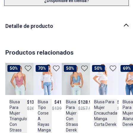
¿Disponible en tienda?
Detalle de producto
Descripción
Blusa para mujer manga 3/4 unicolor, cruzada en delantero con
hombreras derek
Productos relacionados
País de origen:
COLOMBIA
50%
70%
50%
50%
69%
Importador:
BAGUER
Cuidado y Lavado
lavar en maquina, no usar blanqueadores, planchar a temperatura
Blusa
Blusa
Blusa
Blusa Para
Blusa
$133.950
$128.950
$41.950
$124.47
tibia, lavar y secar con colores similares
Para
Para
Tipo
Mujer
Para
$267.950
$257.950
$139.950
$248.95
Mujer
Mujer
Corse
Encauchada
Muje
Composición:
Triangulo
Con
A
Manga
Alan
95%poliester-5%spandex
Con
Strass
Rayas
Corta Derek
Dere
Strass
Derek
Manga