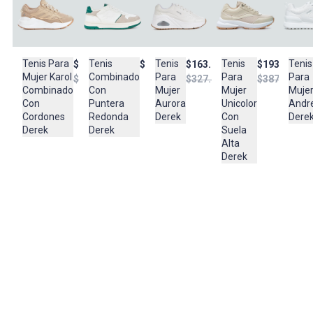
LIMPIAR CON UN PAÑO HUMEDO, NO USAR DETERGENTES NI
BLANQUEADORES, EVITAR EL CONTACTO CON ACEITES Y
GRASAS
Tenis Para
Tenis
Tenis
Tenis
Tenis
$163.950
$193.950
$387.950
$163.950
Composición:
Mujer Karol
Para
Combinado
Para
Para
$327.900
$387.950
$327.950
100%SINTETICO
Combinado
Mujer
Con
Mujer
Muje
Con
Unicolor
Puntera
Aurora
Andr
Cordones
Con
Redonda
Derek
Dere
Derek
Suela
Derek
Alta
Derek