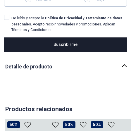
He leído y acepto la
Política de Privacidad
y
Tratamiento de datos
personales
. Acepto recibir novedades y promociones. Aplican
Términos y Condiciones
Suscribirme
Detalle de producto
Descripción
Tenis para mujer unicolor con detalle en costraste y cordones
derek
País de origen:
COLOMBIA
Productos relacionados
Importador:
BAGUER
50%
50%
50%
Cuidado y Lavado