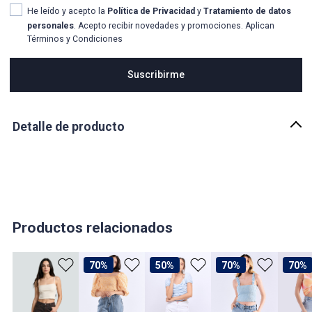
He leído y acepto la
Política de Privacidad
y
Tratamiento de datos
personales
. Acepto recibir novedades y promociones. Aplican
Términos y Condiciones
Suscribirme
Detalle de producto
Descripción
Loly blusa de tiras con un estampado de puntos muy delicado en
algodon muy fresca . Es una prenda fácil de combinar, cómoda e
infaltable en tu closet.
País de origen:
Productos relacionados
COLOMBIA
Importador:
70%
50%
70%
70%
BAGUER S.A.S
Cuidado y Lavado
LAVAR EN MAQUINA, NO USAR BLANQUEADORES, LAVAR Y