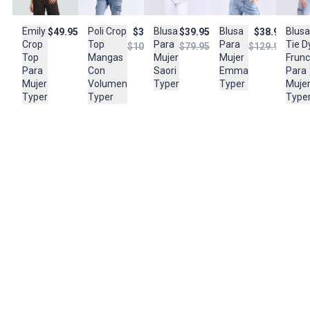
SECAR EN COLORES SIMILARES, NO RETORCER, NO DEJAR EN
REMOJO, NO SECAR AL SOL, PLANCHAR A TEMPERATURA TIBIA
Emily
Poli Crop
Blusa
Blusa
Blusa
$49.950
$32.950
$39.950
$38.950
Crop
Top
Para
Para
Tie D
$109.950
$79.950
$129.950
Composición:
Top
Mangas
Mujer
Mujer
Frunc
100% algodon
Para
Con
Saori
Emma
Para
Mujer
Volumen
Typer
Typer
Muje
Typer
Typer
Type