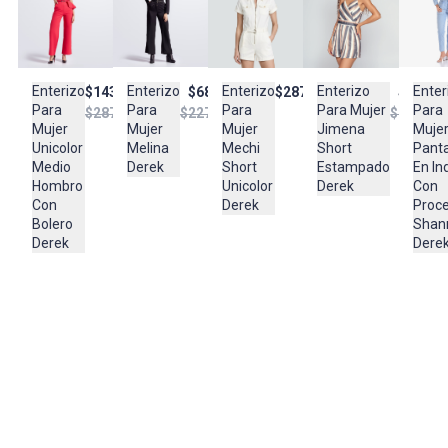
Importador:
BAGUER
Cuidado y Lavado
Lavar en maquina, no usar blanqueadores,lavar y secar con
Enterizo
Enterizo
Enterizo
Enterizo
Enter
$287.900
$99.95
$143.950
$68.950
colores similares y planchar a temperatura tibia
Para
Para Mujer
Para
Para
Para
$198.95
$287.950
$227.950
Mujer
Jimena
Mujer
Mujer
Muje
Composición:
Mechi
Short
Unicolor
Melina
Pant
98% RAYON VISCOSA
Short
Estampado
Medio
Derek
En In
2% SPANDEX
Unicolor
Derek
Hombro
Con
Derek
Con
Proc
Bolero
Shan
Derek
Dere