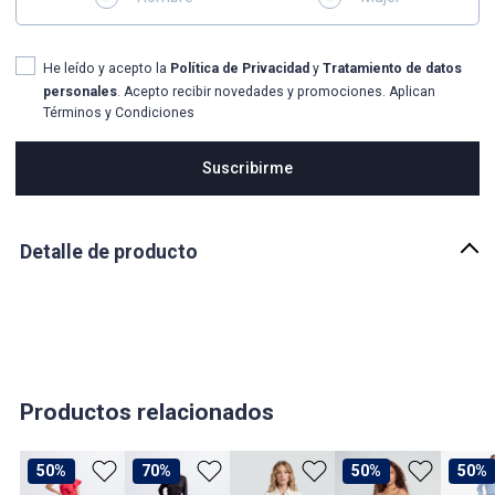
He leído y acepto la
Política de Privacidad
y
Tratamiento de datos
personales
. Acepto recibir novedades y promociones. Aplican
Términos y Condiciones
Suscribirme
Detalle de producto
Descripción
Enterizo de mujer, diseño manga larga con volumen en la copa
manga y detalle de sutil fruncido en costados de short, detalle de
cinturon en la misma tela para ajustar en costado o en delantero.
Elaborado en textil unicolor de tacto suave con delicada caída.
Derek
Productos relacionados
País de origen:
COLOMBIA
50%
70%
50%
50%