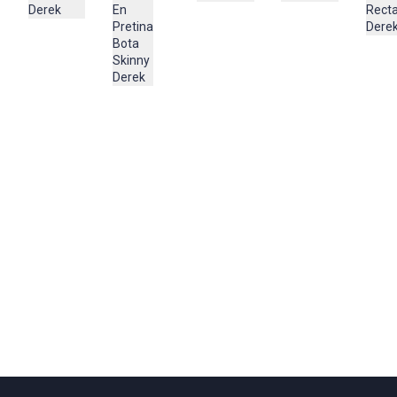
En
Derek
Rect
98%algodón,2%spandex
Pretina
Dere
Bota
Skinny
Derek