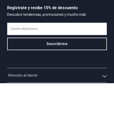
Regístrate y recibe 15% de descuento
Descubre tendencias, promociones y mucho más
Correo electrónico
Suscribirme
Atención al cliente
Whatsapp
Información
3213927795
Solicita tu cupo QUAC
Servicio al cliente
Políticas
Línea Nacional: 01 8000 423550 - Opción 2
Paga tu cuota QUAC