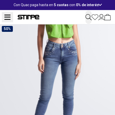
Con Quac paga hasta en
5 cuotas
con
0% de interés
50%