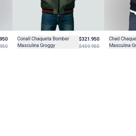
Chad Chaque
Conall Chaqueta Bomber
950
$321.950
Masculina G
Masculina Groggy
950
$459.950