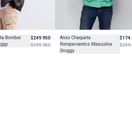
Anxo Chaqueta
ta Bomber
$174.
$249.950
Rompevientos Masculina
oggy
$349.
$499.950
Groggy