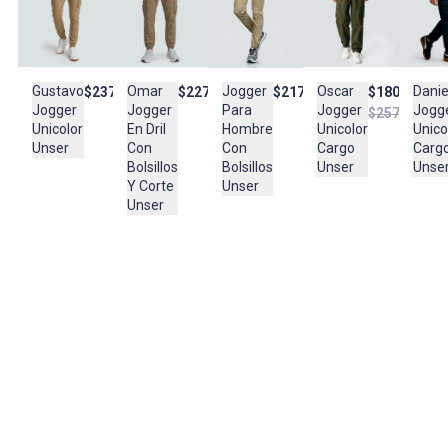
Cuidado y Lavado
GENERAL LAVAR EN MAQUINA, NO USAR BLANQUEADORES,
PLANCHAR EN TEMPERATURA TIBIA, LAVAR Y SECAR CON
COLORES SIMILARES
Gustavo
Omar
Jogger
Danie
Oscar
$237.900
$227.900
$217.900
$180.950
Jogger
Jogger
Para
Jogg
Jogger
$257.900
Composición:
Unicolor
En Dril
Hombre
Unico
Unicolor
T1:
Unser
Con
Con
Carg
Cargo
100% POLIESTER - T2:
Bolsillos
Bolsillos
Unse
Unser
65% POLIESTER -
Y Corte
Unser
35% ALGODON
Unser