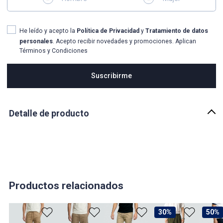
He leído y acepto la
Política de Privacidad
y
Tratamiento de datos
personales
. Acepto recibir novedades y promociones. Aplican
Términos y Condiciones
Suscribirme
Detalle de producto
Descripción
JOGGER PARA HOMBRE UNICOLOR CON BOLSILLOS DIAGONALES
EN DELANTERO, VIVO EN COLOR CONTRASTE, PRETINA Y BOTA
EN RIB CON ELASTICO
País de origen:
Productos relacionados
COLOMBIA
Importador:
30%
50%
BAGUER