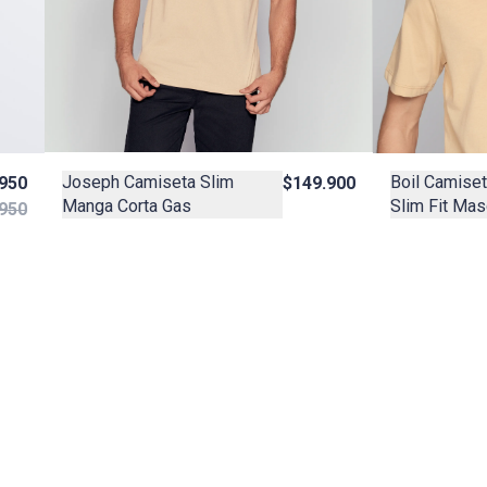
Joseph Camiseta Slim
Boil Camise
$149.900
.950
Manga Corta Gas
Slim Fit Mas
950