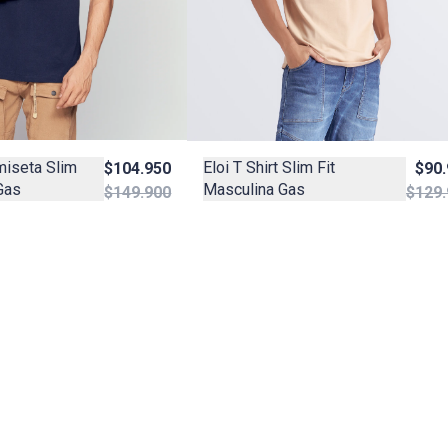
miseta Slim
Eloi T Shirt Slim Fit
$104.950
$90
Gas
Masculina Gas
$149.900
$129.