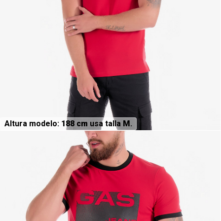
Altura modelo:
188 cm
usa talla
M
.