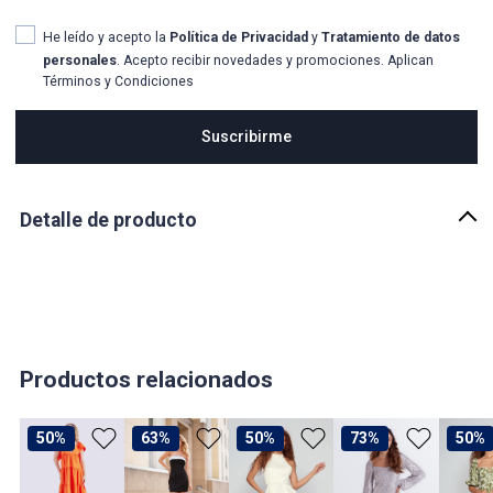
He leído y acepto la
Política de Privacidad
y
Tratamiento de datos
personales
. Acepto recibir novedades y promociones. Aplican
Términos y Condiciones
Suscribirme
Detalle de producto
Descripción
Vestido largo para mujer con aberturas en costados y moño
ajustable en espalda, cremallera invisible y mangas con volumen
País de origen:
COLOMBIA
Productos relacionados
Importador:
BAGUER SAS
50%
63%
50%
73%
50%
Cuidado y Lavado
Lavar en maquina, no usar blanqueadores,lavar y secar con