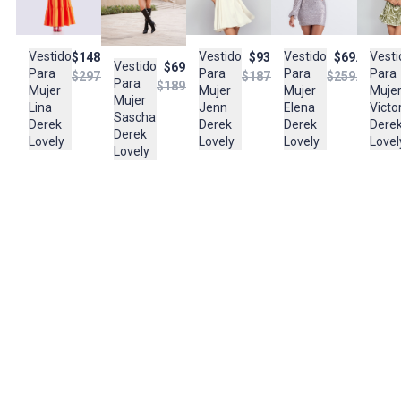
colores similares y planchar a temperatura tibia
Composición:
Vestido
Vesti
Vestido
Vestido
$93.950
$148.950
$69.950
Tela 1 :100% Poliéster Tela 2 :
Vestido
$69.950
Para
Para
Para
Para
$187.900
$297.950
$259.950
100% Rayon
Para
$189.950
Mujer
Muje
Mujer
Mujer
Mujer
Jenn
Victo
Lina
Elena
Sascha
Derek
Dere
Derek
Derek
Derek
Lovely
Lovel
Lovely
Lovely
Lovely