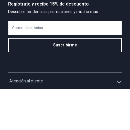
Regístrate y recibe 15% de descuento
Descubre tendencias, promociones y mucho más
Correo electrónico
Suscribirme
Atención al cliente
Whatsapp
Información
3213927795
Solicita tu cupo QUAC
Servicio al cliente
Políticas
Línea Nacional: 01 8000 423550 - Opción 2
Paga tu cuota QUAC
Línea móvil: 3009219501 - Opción 2
Tratamiento de datos