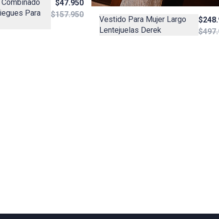
o Combinado
$47.950
iegues Para
$157.950
Vestido Para Mujer Largo
$248.
Lentejuelas Derek
$497.