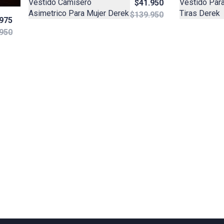
Vestido Camisero
Vestido Para
$41.950
Asimetrico Para Mujer Derek
Tiras Derek
$139.950
975
950