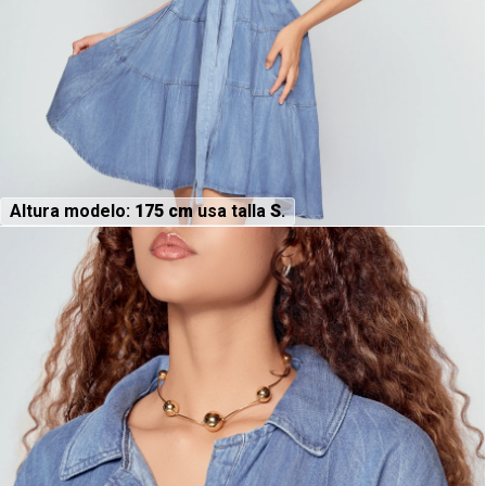
Altura modelo:
175 cm
usa talla
S
.