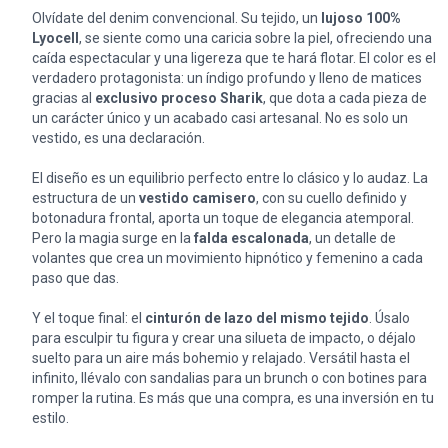
Olvídate del denim convencional. Su tejido, un
lujoso 100%
Lyocell
, se siente como una caricia sobre la piel, ofreciendo una
caída espectacular y una ligereza que te hará flotar. El color es el
verdadero protagonista: un índigo profundo y lleno de matices
gracias al
exclusivo proceso Sharik
, que dota a cada pieza de
un carácter único y un acabado casi artesanal. No es solo un
vestido, es una declaración.
El diseño es un equilibrio perfecto entre lo clásico y lo audaz. La
estructura de un
vestido camisero
, con su cuello definido y
botonadura frontal, aporta un toque de elegancia atemporal.
Pero la magia surge en la
falda escalonada
, un detalle de
volantes que crea un movimiento hipnótico y femenino a cada
paso que das.
Y el toque final: el
cinturón de lazo del mismo tejido
. Úsalo
para esculpir tu figura y crear una silueta de impacto, o déjalo
suelto para un aire más bohemio y relajado. Versátil hasta el
infinito, llévalo con sandalias para un brunch o con botines para
romper la rutina. Es más que una compra, es una inversión en tu
estilo.