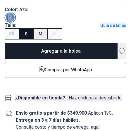
Color:
Azul
Talla:
Guía de tallas
XS
S
M
L
Agregar a la bolsa
Comprar por WhatsApp
¿Disponible en tienda?
Haz click para descubrirlo
Envío gratis a partir de $349.900
Aplican TyC
.
Entrega en 3 a 7 días hábiles.
Consulta costo y tiempo de entrega
aquí.