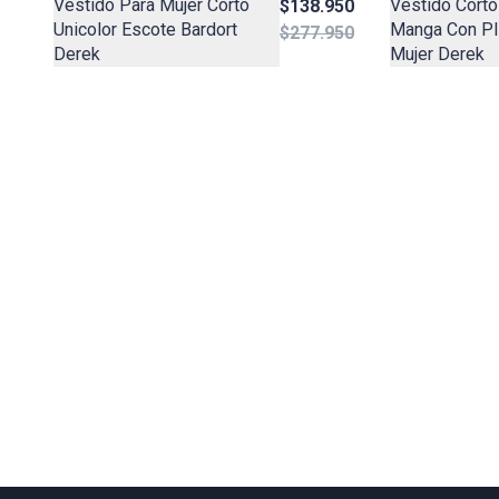
Vestido Para Mujer Corto
Vestido Cort
$138.950
Unicolor Escote Bardort
Manga Con Pl
$277.950
Derek
Mujer Derek