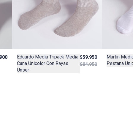
Eduardo Media Tripack Media
Martin Media
.900
$59.950
Cana Unicolor Con Rayas
Pestana Uni
$84.950
Unser