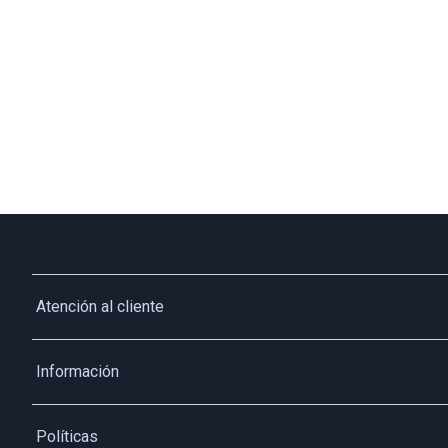
Atención al cliente
Whatsapp
Información
3213927795
Solicita tu cupo QUAC
Servicio al cliente
Políticas