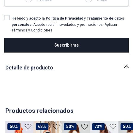
He leído y acepto la
Política de Privacidad
y
Tratamiento de datos
personales
. Acepto recibir novedades y promociones. Aplican
Términos y Condiciones
Suscribirme
Detalle de producto
Descripción
Vestido para mujer, strapless, fruncido, con gola y abertura en
costado.
País de origen:
COLOMBIA
Productos relacionados
Importador:
BAGUER SAS
50%
63%
50%
73%
50%
Cuidado y Lavado