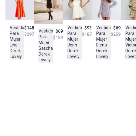
Lavar en maquina, no usar blanqueadores,lavar y secar con
colores similares y planchar a temperatura tibia
Composición:
Vestido
Vesti
Vestido
Vestido
$93.950
$148.950
$69.950
87 % Poliester - 13 % Elastano
Vestido
$69.950
Para
Para
Para
Para
$187.900
$297.950
$259.950
Para
$189.950
Mujer
Muje
Mujer
Mujer
Mujer
Jenn
Victo
Lina
Elena
Sascha
Derek
Dere
Derek
Derek
Derek
Lovely
Lovel
Lovely
Lovely
Lovely