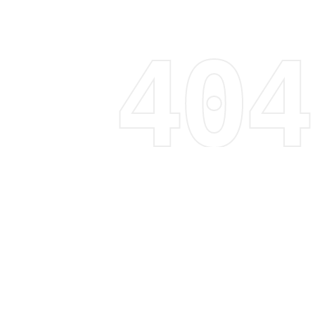
Regístrate y recibe 15% de descuento
Descubre tendencias, promociones y mucho más
Correo electrónico
Suscribirme