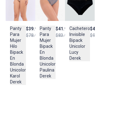
Lavar a mano
Use agua fria
No use blanqueador
Seque a la sombra
Cachetero
Panty
Panty
$48.950
$39.950
$41.950
No retuerza
Invisible
Para
Para
$96.950
$78.950
$83.950
No use plancha
Bipack
Mujer
Mujer
Unicolor
Hilo
Bipack
Composición:
Lucy
Bipack
En
87% POLIAMIDA
Derek
En
Blonda
13% ELASTANO
Blonda
Unicolor
Unicolor
Paulina
Karol
Derek
Derek