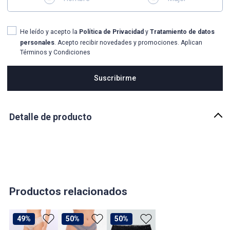
He leído y acepto la
Política de Privacidad
y
Tratamiento de datos
personales
. Acepto recibir novedades y promociones. Aplican
Términos y Condiciones
Suscribirme
Detalle de producto
Descripción
Panty para mujer en blonda unicolor, bipack, en tonos arena y
negro derek
País de origen:
COLOMBIA
Productos relacionados
Importador:
BAGUER
49%
50%
50%
Cuidado y Lavado