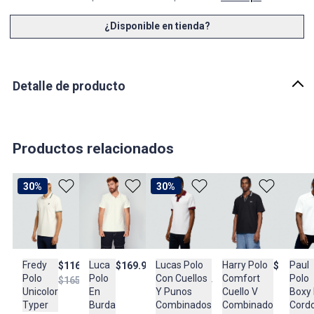
¿Disponible en tienda?
Detalle de producto
Descripción
DAN - POLO CON BOLSILLO TYPER
Productos relacionados
País de origen:
COLOMBIA
Importador:
30%
30%
BAGUER
Cuidado y Lavado
Lavar en maquina, no usar blanqueadores, lavar y secar con
colores similares, no retorcer, no dejar en remojo, no secar al sol,
Fredy
Lucas Polo
Harry Polo
Paul
Luca
$116.950
$87.950
$149.90
$169.900
planchar a temperatura tibia
Polo
Con Cuellos
Comfort
Polo
Polo
$165.900
$124.900
Unicolor
Y Punos
Cuello V
Boxy
En
Composición:
Typer
Combinados
Combinado
Cord
Burda
POLIESTER