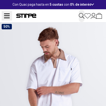
Con Quac paga hasta en
5 cuotas
con
0% de interés
50%