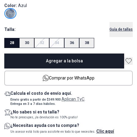
Color:
Azul
Talla:
Guía de tallas
28
30
32
34
36
38
Agregar a la bolsa
Comprar por WhatsApp
Calcula el costo de envío aquí.
Aplican TyC
Envío gratis a partir de $349.900
.
Entrega en 3 a 7 días hábiles.
¿No sabes si es tu talla?
No te preocupes, ¡la devolución es 100% gratis!
¿Necesitas ayuda con tu compra?
Clic aquí
Un asesor está listo para asistirte en todo lo que necesites.