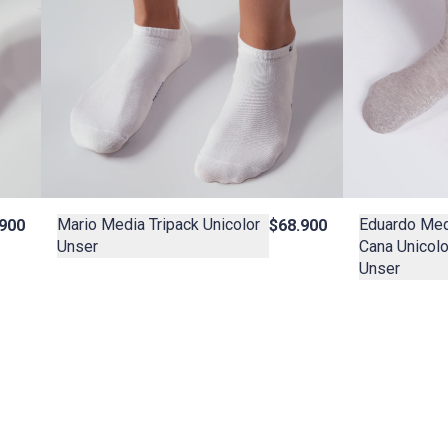
Mario Media Tripack Unicolor
Eduardo Med
.900
$68.900
Unser
Cana Unicol
Unser