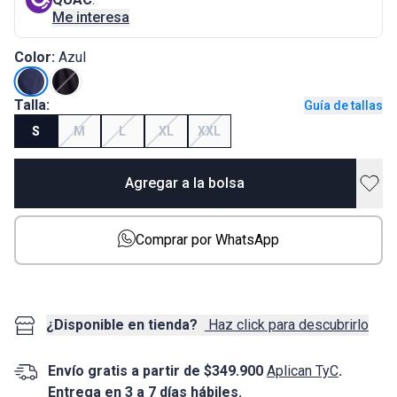
Me interesa
Color:
Azul
Talla:
Guía de tallas
S
M
L
XL
XXL
Agregar a la bolsa
Comprar por WhatsApp
¿Disponible en tienda?
Haz click para descubrirlo
Envío gratis a partir de $349.900
Aplican TyC
.
Entrega en 3 a 7 días hábiles.