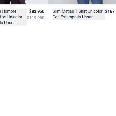
Slim Matias T Shirt Unicolor
a Hombre
$167.
$83.950
Con Estampado Unser
ort Unicolor
$119.950
o Unser