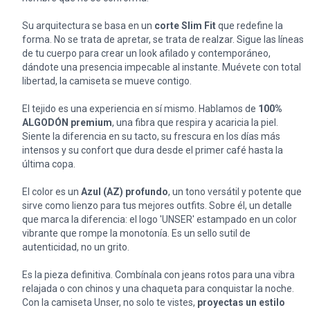
Su arquitectura se basa en un
corte Slim Fit
que redefine la
forma. No se trata de apretar, se trata de realzar. Sigue las líneas
de tu cuerpo para crear un look afilado y contemporáneo,
dándote una presencia impecable al instante. Muévete con total
libertad, la camiseta se mueve contigo.
El tejido es una experiencia en sí mismo. Hablamos de
100%
ALGODÓN premium
, una fibra que respira y acaricia la piel.
Siente la diferencia en su tacto, su frescura en los días más
intensos y su confort que dura desde el primer café hasta la
última copa.
El color es un
Azul (AZ) profundo
, un tono versátil y potente que
sirve como lienzo para tus mejores outfits. Sobre él, un detalle
que marca la diferencia: el logo 'UNSER' estampado en un color
vibrante que rompe la monotonía. Es un sello sutil de
autenticidad, no un grito.
Es la pieza definitiva. Combínala con jeans rotos para una vibra
relajada o con chinos y una chaqueta para conquistar la noche.
Con la camiseta Unser, no solo te vistes,
proyectas un estilo