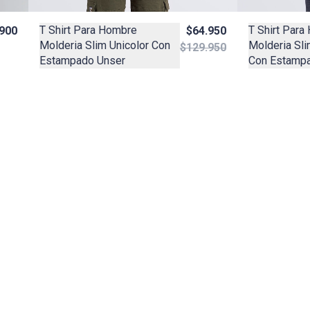
T Shirt Para Hombre
T Shirt Para
900
$64.950
Molderia Slim Unicolor Con
Molderia Sl
$129.950
Estampado Unser
Con Estamp