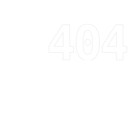
Regístrate y recibe 15% de descuento
Descubre tendencias, promociones y mucho más
Correo electrónico
Suscribirme