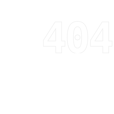
Regístrate y recibe 15% de descuento
Descubre tendencias, promociones y mucho más
Correo electrónico
Suscribirme