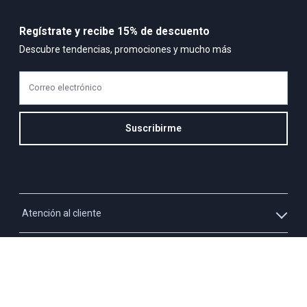
tibia, lavar y secar con colores similares
Regístrate y recibe 15% de descuento
Composición:
Descubre tendencias, promociones y mucho más
74%rayón-10%algodón-16%lino
Correo electrónico
Suscribirme
Atención al cliente
Whatsapp
Información
3213927795
Solicita tu cupo QUAC
Servicio al cliente
Políticas
Línea Nacional: 01 8000 423550 - Opción 2