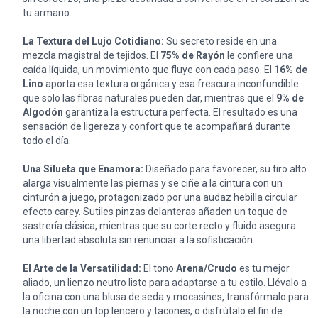
tu armario.
La Textura del Lujo Cotidiano:
Su secreto reside en una
mezcla magistral de tejidos. El
75% de Rayón
le confiere una
caída líquida, un movimiento que fluye con cada paso. El
16% de
Lino
aporta esa textura orgánica y esa frescura inconfundible
que solo las fibras naturales pueden dar, mientras que el
9% de
Algodón
garantiza la estructura perfecta. El resultado es una
sensación de ligereza y confort que te acompañará durante
todo el día.
Una Silueta que Enamora:
Diseñado para favorecer, su tiro alto
alarga visualmente las piernas y se ciñe a la cintura con un
cinturón a juego, protagonizado por una audaz hebilla circular
efecto carey. Sutiles pinzas delanteras añaden un toque de
sastrería clásica, mientras que su corte recto y fluido asegura
una libertad absoluta sin renunciar a la sofisticación.
El Arte de la Versatilidad:
El tono
Arena/Crudo
es tu mejor
aliado, un lienzo neutro listo para adaptarse a tu estilo. Llévalo a
la oficina con una blusa de seda y mocasines, transfórmalo para
la noche con un top lencero y tacones, o disfrútalo el fin de