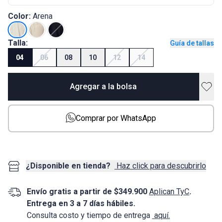
Color:
Arena
Talla:
Guía de tallas
04
06
08
10
12
14
Agregar a la bolsa
Comprar por WhatsApp
¿Disponible en tienda?
Haz click para descubrirlo
Envío gratis a partir de $349.900
Aplican TyC
.
Entrega en 3 a 7 días hábiles.
Consulta costo y tiempo de entrega
aquí.