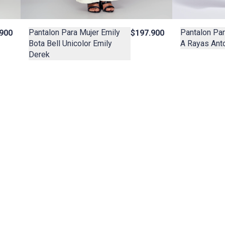
Pantalon Para Mujer Emily
Pantalon Par
900
$197.900
Bota Bell Unicolor Emily
A Rayas Ant
Derek