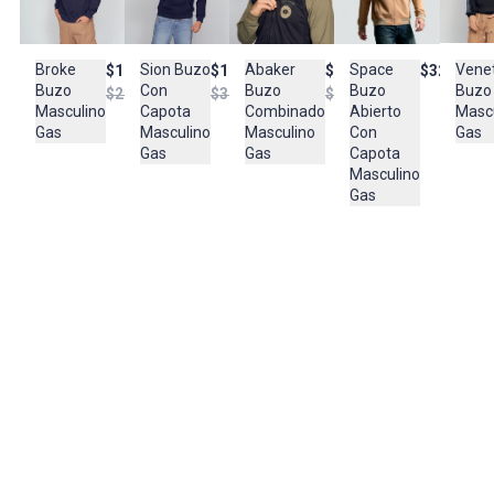
Composición:
65% POLIÉSTER
35% ALGODÓN
Space
Vene
Broke
Sion Buzo
Abaker
$329.950
$174.950
$164.950
$184.950
Buzo
Buzo
Buzo
Con
Buzo
$249.950
$329.950
$369.950
Abierto
Masc
Masculino
Capota
Combinado
Con
Gas
Gas
Masculino
Masculino
Capota
Gas
Gas
Masculino
Gas