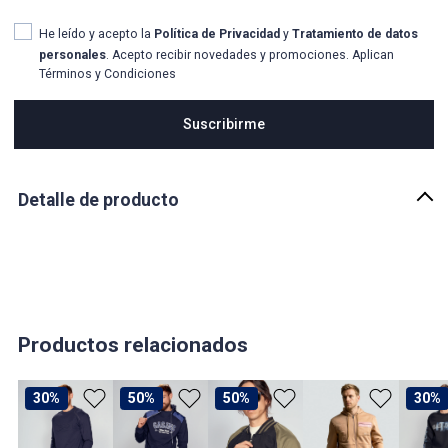
He leído y acepto la
Política de Privacidad
y
Tratamiento de datos
personales
. Acepto recibir novedades y promociones. Aplican
Términos y Condiciones
Suscribirme
Detalle de producto
Descripción
ERIN - BUZO ESTAMPADO MASCULINO GAS
País de origen:
COLOMBIA
Importador:
Productos relacionados
BAGUER SAS
Cuidado y Lavado
30%
50%
50%
30%
CUIDADOS GENERALES