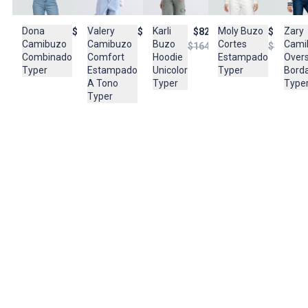
Composición:
Dona
Moly Buzo
Zary
Valery
Karli
$179.900
$236.95
$169.950
$82.950
100% ALGODÓN
Camibuzo
Cortes
Cami
Camibuzo
Buzo
$337.90
$164.950
Combinado
Estampado
Overs
Comfort
Hoodie
Typer
Typer
Bord
Estampado
Unicolor
Type
A Tono
Typer
Typer