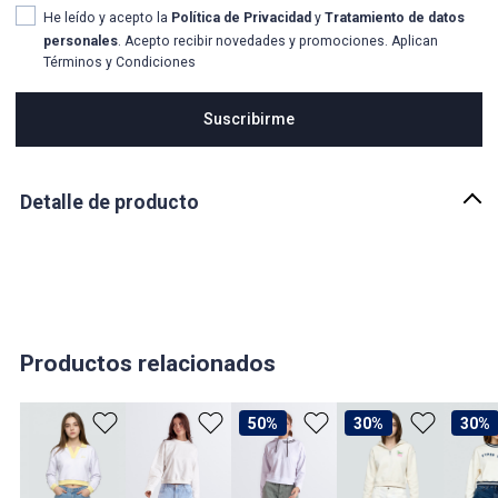
He leído y acepto la
Política de Privacidad
y
Tratamiento de datos
personales
. Acepto recibir novedades y promociones. Aplican
Términos y Condiciones
Suscribirme
Detalle de producto
Descripción
ANNA BUZO BOXY ESTAMPADO TYPER
País de origen:
COLOMBIA
Importador:
Productos relacionados
BAGUER SAS
Cuidado y Lavado
50%
30%
30%
Lavar en maquina, no usar blanqueadores, lavar y secar con
colores similares, no retorcer, no dejar en remojo, no secar al sol,
planchar a temperatura tibia