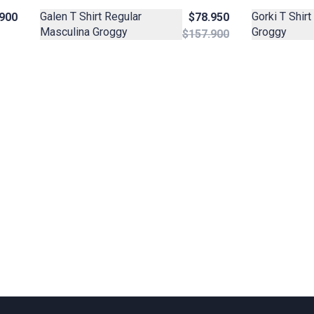
Gorki T Shir
Galen T Shirt Regular
900
$78.950
Groggy
Masculina Groggy
$157.900