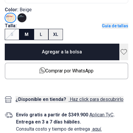
Color:
Beige
Talla:
Guía de tallas
S
M
L
XL
Agregar a la bolsa
Comprar por WhatsApp
¿Disponible en tienda?
Haz click para descubrirlo
Envío gratis a partir de $349.900
Aplican TyC
.
Entrega en 3 a 7 días hábiles.
Consulta costo y tiempo de entrega
aquí.