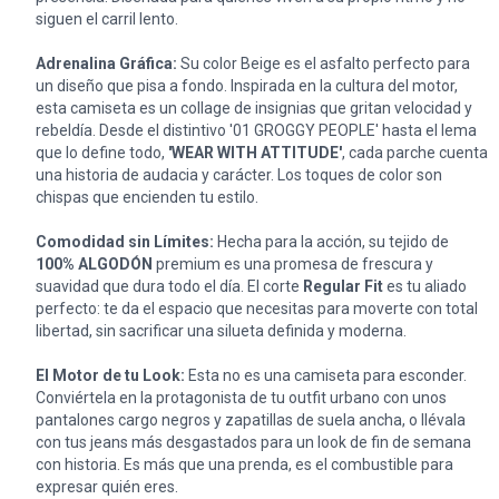
siguen el carril lento.
Adrenalina Gráfica:
Su color Beige es el asfalto perfecto para
un diseño que pisa a fondo. Inspirada en la cultura del motor,
esta camiseta es un collage de insignias que gritan velocidad y
rebeldía. Desde el distintivo '01 GROGGY PEOPLE' hasta el lema
que lo define todo,
'WEAR WITH ATTITUDE'
, cada parche cuenta
una historia de audacia y carácter. Los toques de color son
chispas que encienden tu estilo.
Comodidad sin Límites:
Hecha para la acción, su tejido de
100% ALGODÓN
premium es una promesa de frescura y
suavidad que dura todo el día. El corte
Regular Fit
es tu aliado
perfecto: te da el espacio que necesitas para moverte con total
libertad, sin sacrificar una silueta definida y moderna.
El Motor de tu Look:
Esta no es una camiseta para esconder.
Conviértela en la protagonista de tu outfit urbano con unos
pantalones cargo negros y zapatillas de suela ancha, o llévala
con tus jeans más desgastados para un look de fin de semana
con historia. Es más que una prenda, es el combustible para
expresar quién eres.