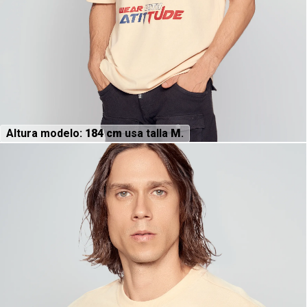
Altura modelo:
184 cm
usa talla
M
.