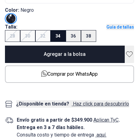
Color:
Negro
Talla:
Guía de tallas
28
30
32
34
36
38
Agregar a la bolsa
Comprar por WhatsApp
¿Disponible en tienda?
Haz click para descubrirlo
Envío gratis a partir de $349.900
Aplican TyC
.
Entrega en 3 a 7 días hábiles.
Consulta costo y tiempo de entrega
aquí.