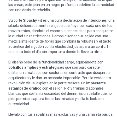
las crean, este jean en un negro profundo redefine la comodidad
con una dosis de rebeldía.
Su corte
Slouchy Fit
es una pura declaración de intenciones: una
silueta deliberadamente relajada que fluye con cada uno de tus
movimientos, dándote el espacio que necesitas para conquistar
la ciudad sin restricciones. Hemos diseñado su tejido con una
mezcla inteligente de fibras que combina la robustez y el tacto
auténtico del algodón con la elasticidad justa para un confort
que dura todo el día, sin importar a dónde te lleve tu ritmo.
El diseño bebe de la funcionalidad cargo, equipándote con
bolsillos amplios y estratégicos
que son puro carácter
utilitario, rematados con costuras en contraste que dibujan su
arquitectura y le dan un acabado impecable. Pero la verdadera
revolución visual explota en la parte trasera: un
impactante
estampado gráfico
con el sello 'TPR' y franjas diagonales
blancas que cortan la oscuridad del denim. Es un detalle que no
pide permiso, captura todas las miradas y sella tu look con
autenticidad.
Llévalo con tus zapatillas más exclusivas y una camiseta básica