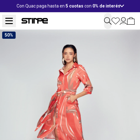
Con Quac paga hasta en
5 cuotas
con
0% de interés
50%