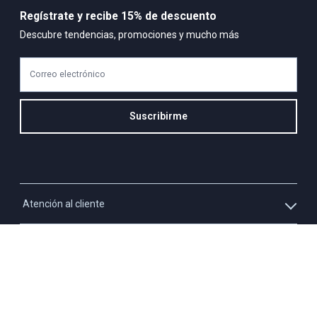
Regístrate y recibe 15% de descuento
Descubre tendencias, promociones y mucho más
Correo electrónico
Suscribirme
Atención al cliente
Whatsapp
Información
3213927795
Solicita tu cupo QUAC
Servicio al cliente
Políticas
Línea Nacional: 01 8000 423550 - Opción 2
Paga tu cuota QUAC
Línea móvil: 3009219501 - Opción 2