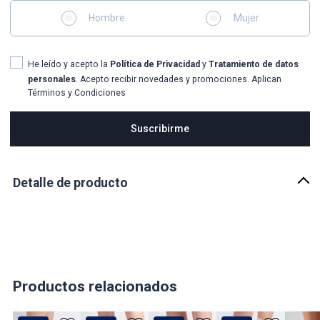
Hombre
Mujer
He leído y acepto la
Política de Privacidad
y
Tratamiento de datos
personales
. Acepto recibir novedades y promociones. Aplican
Términos y Condiciones
Suscribirme
Detalle de producto
Descripción
Hay básicos que cumplen su función, y luego están aquellos que la
transforman. El
Bipack DANIELA de UNSER
pertenece al segundo
grupo. Creado para ser el punto de partida de tus mejores días,
este dúo de calcetines tobilleros redefine lo que esperas de una
prenda esencial.
Productos relacionados
El secreto está en su alma: un
70% de Algodón Peinado de