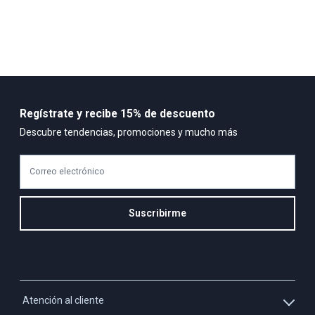
Importador:
BAGUER
Cuidado y Lavado
LAVAR EN MAQUINA, NO USAR BLANQUEADORES, PLANCHAR EN
TEMPERATURA TIBIA, LAVAR Y SECAR CON COLORES SIMILARES
Composición:
Regístrate y recibe 15% de descuento
70% ALGODON PEINADO
Descubre tendencias, promociones y mucho más
30% POLIESTER
Correo electrónico
Suscribirme
Atención al cliente