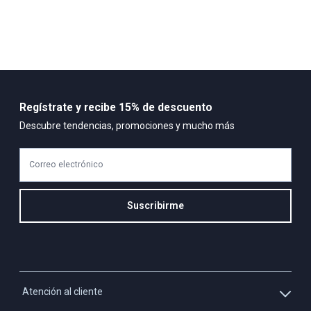
LIMPIAR CON UN PAÑO HUMEDO, NO USAR DETERGENTES NI
BLANQUEADORES, EVITAR EL CONTACTO CON ACEITES Y
GRASAS
Composición:
60 % poliéster 40 % algodón
Regístrate y recibe 15% de descuento
Descubre tendencias, promociones y mucho más
Correo electrónico
Suscribirme
Atención al cliente