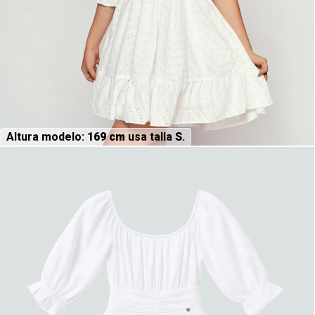
Altura modelo:
169 cm
usa talla
S
.