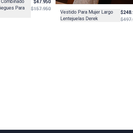
o Combinado
$47.950
iegues Para
$157.950
Vestido Para Mujer Largo
$248.
Lentejuelas Derek
$497.