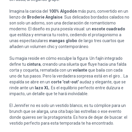
Imagina la caricia del
100% Algodón
más puro, convertido en un
lienzo de
Broderie Anglaise
. Sus delicados bordados calados no
son solo un adorno, son una declaración de romanticismo
moderno. El diseño es pura poesía visual: un
escote cuadrado
que estiliza y enmarca tu rostro, cediendo el protagonismo a
unas espectaculares
mangas globo
de largo tres cuartos que
añaden un volumen chic y contemporáneo.
Su magia reside en cómo esculpe la figura. Un fajín integrado
define tu
cintura
, creando una silueta que fluye hacia una falda
corta y coqueta, rematada con un
volante
que baila con cada
uno de tus pasos. Pero la verdadera sorpresa está en el giro... La
espalda se abre en un
corte 'cut-out'
audaz y elegante, que se
rinde ante un
lazo XL
. Es el equilibrio perfecto entre dulzura e
impacto, un detalle que te hará inolvidable.
El Jennifer no es solo un vestido blanco; es tu cómplice para un
brunch que se alarga, una cita bajo las estrellas o ese evento
donde quieres ser la protagonista. Es hora de dejar de buscar: el
vestido perfecto para esta temporada te ha encontrado.