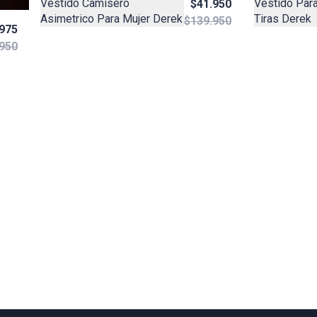
Vestido Camisero
Vestido Para
$41.950
Asimetrico Para Mujer Derek
Tiras Derek
$139.950
975
950