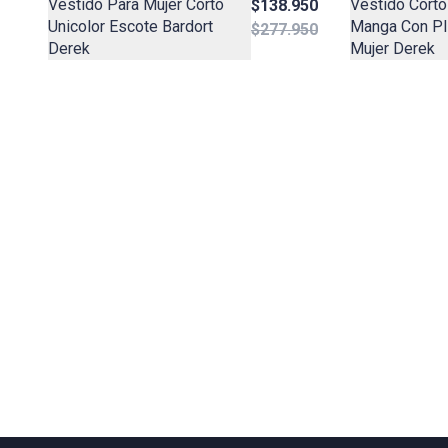
Vestido Para Mujer Corto
Vestido Cort
$138.950
Unicolor Escote Bardort
Manga Con Pl
$277.950
Derek
Mujer Derek