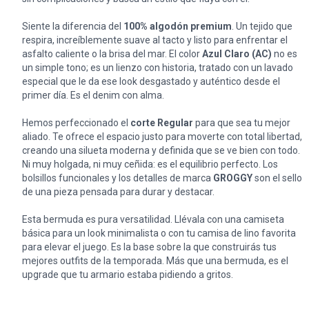
Siente la diferencia del
100% algodón premium
. Un tejido que
respira, increíblemente suave al tacto y listo para enfrentar el
asfalto caliente o la brisa del mar. El color
Azul Claro (AC)
no es
un simple tono; es un lienzo con historia, tratado con un lavado
especial que le da ese look desgastado y auténtico desde el
primer día. Es el denim con alma.
Hemos perfeccionado el
corte Regular
para que sea tu mejor
aliado. Te ofrece el espacio justo para moverte con total libertad,
creando una silueta moderna y definida que se ve bien con todo.
Ni muy holgada, ni muy ceñida: es el equilibrio perfecto. Los
bolsillos funcionales y los detalles de marca
GROGGY
son el sello
de una pieza pensada para durar y destacar.
Esta bermuda es pura versatilidad. Llévala con una camiseta
básica para un look minimalista o con tu camisa de lino favorita
para elevar el juego. Es la base sobre la que construirás tus
mejores outfits de la temporada. Más que una bermuda, es el
upgrade que tu armario estaba pidiendo a gritos.