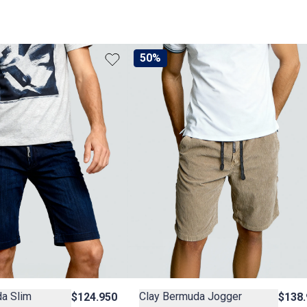
50%
a Slim
Clay Bermuda Jogger
$124.950
$138.