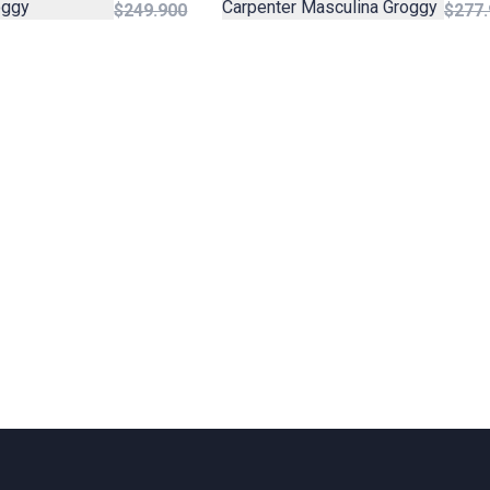
oggy
Carpenter Masculina Groggy
$249.900
$277.