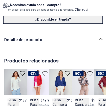
¿Necesitas ayuda con tu compra?
Clic aquí
Un asesor está listo para asistirte en todo lo que necesites.
¿Disponible en tienda?
Detalle de producto
Descripción
Olvida todo lo que sabes sobre la camisa blanca. La
BLUSA
CAMISERA MAR DEREK
ha llegado para revolucionar tu armario
Productos relacionados
con su mezcla perfecta de poder y fluidez.
Imagina una textura que acaricia la piel, con la apariencia noble del
63%
50%
50%
lino pero con la practicidad y caída del poliéster de alta gama. Su
tejido
100% poliéster
no solo es sinónimo de durabilidad y fácil
cuidado, sino que se mueve contigo, creando una silueta etérea y
sofisticada en un blanco puro y luminoso.
Blusa
Blusa
Blusa
Blusa
Blusa
$157.900
$137.900
$49.950
$93.950
El diseño es pura inteligencia. El cuello camisero clásico se
Camisera
Para
Para
Para
Camisera
$134.950
$186.950