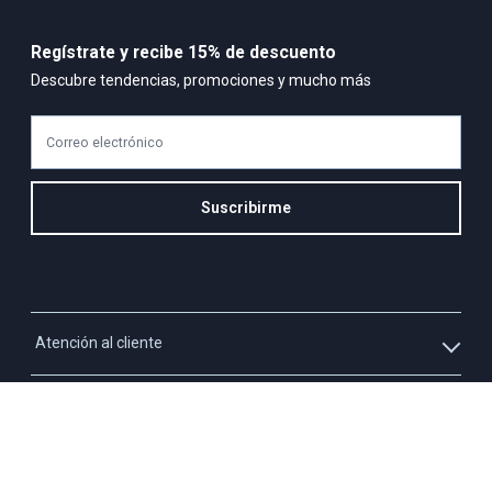
Composición:
100% polyester
Regístrate y recibe 15% de descuento
Descubre tendencias, promociones y mucho más
Correo electrónico
Suscribirme
Atención al cliente
Whatsapp
Información
3213927795
Solicita tu cupo QUAC
Servicio al cliente
Políticas