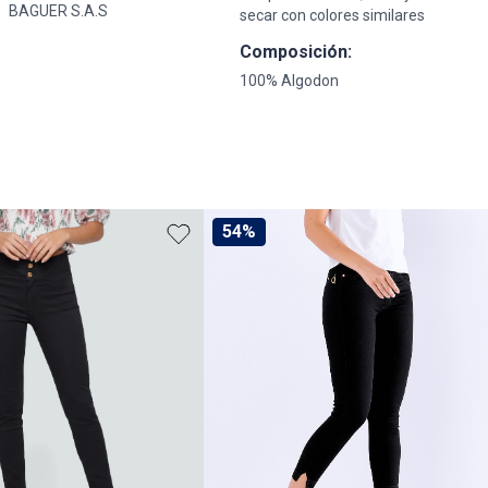
BAGUER S.A.S
secar con colores similares
Composición:
100% Algodon
54%