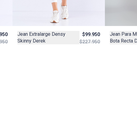
Jean Para Mu
Jean Extralarge Densy
.950
$99.950
Bota Recta 
Skinny Derek
950
$227.950